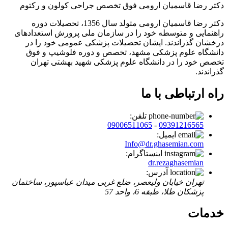
دکتر رضا قاسمیان ارومی
فوق تخصص جراحی کولون و رکتوم
دکتر رضا قاسمیان ارومی متولد سال 1356، تحصیلات دوره
راهنمایی و متوسطه خود را در سازمان ملی پرورش استعدادهای
درخشان گذراندند. ایشان تحصیلات پزشکی عمومی خود را در
دانشگاه علوم پزشکی مشهد، تخصص و دوره فلوشیپ و فوق
تخصص خود را در دانشگاه علوم پزشکی شهید بهشتی تهران
گذراندند.
راه ارتباطی با ما
تلفن:
09006511065
-
09391216565
ایمیل:
Info@dr.ghasemian.com
اینستاگرام:
dr.rezaghasemian
آدرس:
تهران خیابان ولیعصر، ضلع غربی میدان عباسپور، ساختمان
پزشکان طلا، طبقه 6، واحد 57
خدمات