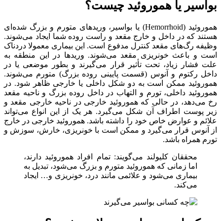
بواسیر یا هموروئید چیست؟
هموروئید (Hemorrhoid) یا بواسیر، وریدهای متورم و بزرگ شده‌ای
هستند که در داخل و خارج مقعد و راست روده شما ایجاد می‌شوند.
وظیفه رگ‌های مقعد کنترل مدفوع است. این بیماری معمولا دردناک
است و باعث خونریزی مقعد می‌شوند. وریدها در این منطقه به
علت فشار زیاد، تحت تأثیر قرار می‌گیرند و بطور موضعی یا در
داخل رکتوم و آنوس (قسمت پایینی روده بزرگ) متورم می‌‌شوند.
هموروئید ممکن است به دو شکل داخلی یا خارجی ظاهر شود. در
هموروئید داخلی، تورم و التهاب در داخل روده بزرگ و ناحیه مقعد
رخ می‌دهد، در حالی که هموروئید خارجی در ناحیه خارجی مقعد و
زیر پوست اطراف آن شکل می‌گیرد. هر یک از این انواع می‌تواند
علائم و عوارض خاص خود را داشته باشد. هموروئید خارجی در خارج
از آنوس قرار می‌گیرد و ممکن است با خونریزی، خارش، سوزش و
تورم همراه باشد.
محققان کلیولند می‌گویند: تمام افراد هموروئید دارند،
اما زمانی که هموروئید متورم و بزرگ می‌شود، تبدیل به
بیماری می‌شود و علائمی مانند درد، خونریزی و… ایجاد
می‌کند.