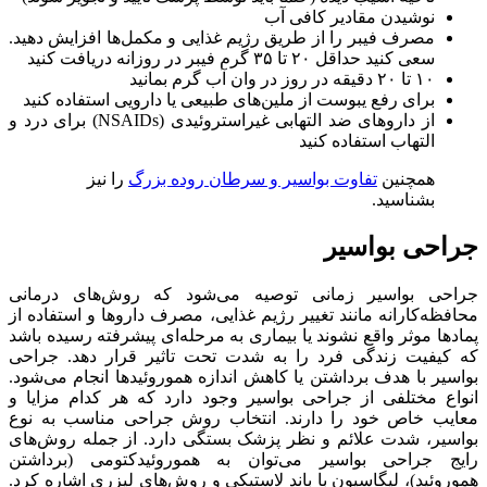
نوشیدن مقادیر کافی آب
مصرف فیبر را از طریق رژیم غذایی و مکمل‌ها افزایش دهید.
سعی کنید حداقل ۲۰ تا ۳۵ گرم فیبر در روزانه دریافت کنید
۱۰ تا ۲۰ دقیقه در روز در وان آب گرم بمانید
برای رفع یبوست از ملین‌های طبیعی یا دارویی استفاده کنید
از داروهای ضد التهابی غیراستروئیدی (NSAIDs) برای درد و
التهاب استفاده کنید
همچنین
تفاوت بواسیر و سرطان روده بزرگ
را نیز
بشناسید.
جراحی بواسیر
جراحی بواسیر زمانی توصیه می‌شود که روش‌های درمانی
محافظه‌کارانه مانند تغییر رژیم غذایی، مصرف داروها و استفاده از
پمادها موثر واقع نشوند یا بیماری به مرحله‌ای پیشرفته رسیده باشد
که کیفیت زندگی فرد را به شدت تحت تاثیر قرار دهد. جراحی
بواسیر با هدف برداشتن یا کاهش اندازه هموروئیدها انجام می‌شود.
انواع مختلفی از جراحی بواسیر وجود دارد که هر کدام مزایا و
معایب خاص خود را دارند. انتخاب روش جراحی مناسب به نوع
بواسیر، شدت علائم و نظر پزشک بستگی دارد. از جمله روش‌های
رایج جراحی بواسیر می‌توان به هموروئیدکتومی (برداشتن
هموروئید)، لیگاسیون با باند لاستیکی و روش‌های لیزری اشاره کرد.