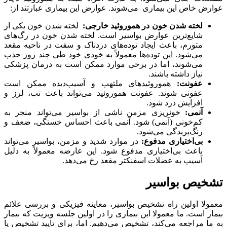
عوارض خاص این بیماری می‌شوند. عوارض این بیماری عبارتند از:
لخته شدن خون در هموروئید خارجی:
لخته شدن خون یکی از
شایع‌ترین عوارض بواسیر است. لخته شدن خون در رگ‌های
متورم، باعث ایجاد توده‌های دردناک و سفت در ناحیه مقعد
می‌شود. این توده‌ها معمولاً به خودی خود طی چند روز جذب
می‌شوند، اما در برخی موارد ممکن است به درمان پزشکی
نیاز داشته باشند.
عفونت:
هموروئیدهای ملتهب و آسیب‌دیده ممکن است
عفونی شوند. عفونت هموروئید می‌تواند باعث تب، لرز و
افزایش درد شود.
آنمی:
خونریزی مزمن ناشی از بواسیر می‌تواند منجر به
کم‌خونی (آنمی) شود. آنمی باعث احساس خستگی، ضعف و
رنگ‌پریدگی می‌شود.
بی‌اختیاری مدفوع:
در موارد شدید و مزمن، بواسیر می‌تواند
باعث بی‌اختیاری مدفوع شود. این عارضه معمولاً به دلیل
آسیب به عضلات اسفنکتر مقعد رخ می‌دهد.
تشخیص بواسیر
معمولا اولین راه تشخیص بواسیر، معاینه فیزیکی و بررسی علائم
بیمار است. ما معمولا این بیماری را در اولین جلسه ویزیت که بیمار
به ما مراجعه می‌کند، تشخیص می‌دهیم. اما، برای تایید تشخیص یا