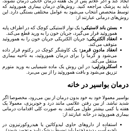
ایجاد کند و اگر علائم پس از یک هفته درمان خانگی درمان نشوند،
باید به پزشک مراجعه کنید. روش‌های درمان بیماری هموروئید که
توسط متخصص انتخاب می‌شود به عوامل مختلفی بستگی دارد. این
روش‌های درمانی عبارتند از:
بستن باند لاستیکی:
یک نوار لاستیکی کوچک که در اطراف پایه
هموروئید قرار می‌گیرد، جریان خون را به ورید قطع می‌کند.
انعقاد الکتریکی:
جریان الکتریکی جریان خون را به هموروئید
متوقف می‌کند.
انعقاد مادون قرمز:
یک کاوشگر کوچک در رکتوم قرار داده
می‌شود و گرما را برای درمان هموروئید، به ناحیه بیماری
منتقل می‌کند.
اسکلروتراپی:
در این روش یک ماده شیمیایی به ورید متورم
تزریق می‌شود و بافت هموروئید را از بین می‌برد.
درمان بواسیر در خانه
بواسیر معمولا خود به خود بدون درمان از بین می‌رود، مخصوصا اگر
شدید نباشد. از بین رفتن علائمی مانند درد و خونریزی، معمولا یک
هفته یا کمی بیشتر طول می‌کشد. به صورت کلی اقدامات درمانی
بیماری هموروئید در خانه عبارتند از:
استفاده از داروهای حاوی لیدوکائین یا هیدروکورتیزون در
ناحیه آسیب دیده (حتما باید توسط پزشک تایید و تجویز شوند)