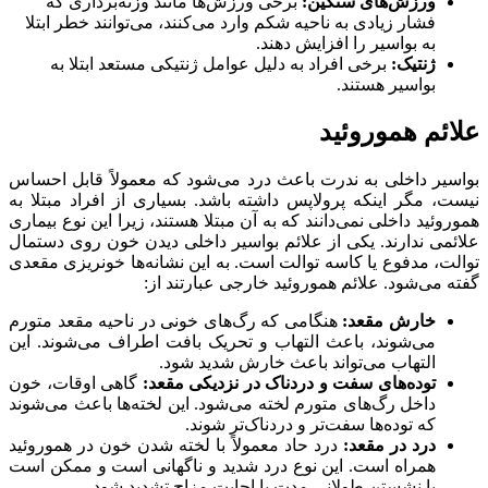
ورزش‌های سنگین:
برخی ورزش‌ها مانند وزنه‌برداری که
فشار زیادی به ناحیه شکم وارد می‌کنند، می‌توانند خطر ابتلا
به بواسیر را افزایش دهند.
ژنتیک:
برخی افراد به دلیل عوامل ژنتیکی مستعد ابتلا به
بواسیر هستند.
علائم هموروئید
بواسیر داخلی به ندرت باعث درد می‌شود که معمولاً قابل احساس
نیست، مگر اینکه پرولاپس داشته باشد. بسیاری از افراد مبتلا به
هموروئید داخلی نمی‌دانند که به آن مبتلا هستند، زیرا این نوع بیماری
علائمی ندارند. یکی از علائم بواسیر داخلی دیدن خون روی دستمال
توالت، مدفوع یا کاسه توالت است. به این نشانه‌ها خونریزی مقعدی
گفته می‌شود. علائم هموروئید خارجی عبارتند از:
خارش مقعد:
هنگامی که رگ‌های خونی در ناحیه مقعد متورم
می‌شوند، باعث التهاب و تحریک بافت اطراف می‌شوند. این
التهاب می‌تواند باعث خارش شدید شود.
توده‌های سفت و دردناک در نزدیکی مقعد:
گاهی اوقات، خون
داخل رگ‌های متورم لخته می‌شود. این لخته‌ها باعث می‌شوند
که توده‌ها سفت‌تر و دردناک‌تر شوند.
درد در مقعد:
درد حاد معمولاً با لخته شدن خون در هموروئید
همراه است. این نوع درد شدید و ناگهانی است و ممکن است
با نشستن طولانی مدت یا اجابت مزاج تشدید شود.