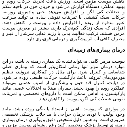
کاهش یبوست مزمن است. ورزش باعث تحریک حرکات روده و
بهبود عملکرد دستگاه گوارش می‌شود و جریان خون در ناحیه شکم
و عضلات کف لگن را افزایش می‌دهد. حتی پیاده‌روی روزانه،
حرکات سبک کششی یا تمرینات تقویتی ساده می‌توانند سرعت
عبور مدفوع از روده را افزایش داده و یبوست را کاهش دهند.
افرادی که سبک زندگی کم‌تحرک دارند، بیشتر در معرض یبوست
مزمن هستند. ترکیب فعالیت بدنی با رژیم غذایی سرشار از فیبر و
مصرف کافی آب اثر پیشگیری و درمانی قوی‌تری دارد.
درمان بیماری‌های زمینه‌ای
یبوست مزمن گاهی می‌تواند نشانه یک بیماری زمینه‌ای باشد، در این
موارد درمان موثر تنها زمانی امکان‌پذیر است که بیماری اصلی
شناسایی و کنترل شود. برای مثال در کم‌کاری تیروئید، تنظیم
هورمون‌های تیروئید باعث بازگشت حرکات طبیعی روده می‌شود.
در دیابت، کنترل قند خون و پیشگیری از آسیب عصبی می‌تواند
عملکرد روده را بهبود بخشد. بیماران مبتلا به اختلالات عصبی مانند
پارکینسون یا ام‌اس ممکن است با داروهای تخصصی و تمرینات
تقویتی عضلات کف لگن، یبوست را کاهش دهند.
در مواردی که یبوست ناشی از انسداد یا تنگی روده باشد، مانند
وجود پولیپ یا توده، درمان جراحی یا مداخلات پزشکی تخصصی
ضروری است. به همین دلیل تشخیص دقیق و پیگیری درمان بیماری
زمینه‌ای توسط پزشک متخصص کلید رفع ریشه‌ای یبوست مزمن و