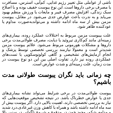
ناشی از عواملی مثل تغییر رژیم غذایی، کم‌آبی، استرس، مسافرت
یا مصرف برخی داروها است. این نوع یبوست خفیف بوده و با اصلاح
سبک زندگی، افزایش مصرف فیبر و مایعات یا ورزش منظم بهبود
می‌یابد و به ندرت باعث عوارض جدی می‌شود. در مقابل، یبوست
مزمن بیش از سه ماه ادامه داشته و می‌تواندبه‌صورت مداوم یا
عودکننده ظاهر شود.
علت ییبوست مزمن مربوط به اختلالات عملکرد روده، بیماری‌های
زمینه‌ای مانند کم‌کاری تیروئید یا دیابت، مصرف طولانی‌مدت برخی
داروها و مشکلات هورمونی مربوط می‌شود. علائم یبوست مزمن
شدیدتر است و معمولا نیازمند بررسی تخصصی توسط پزشک و
انجام آزمایش‌های تشخیصی و گاهی کولونوسکوپی یا تست‌های
عملکردی روده نیز دارد. تفاوت اصلی بین این دو نوع یبوست در
مدت زمان، علت زمینه‌ای و شدت عوارض است.
چه زمانی باید نگران یبوست طولانی مدت
باشیم؟
یبوست طولانی‌مدت در برخی شرایط می‌تواند نشانه بیماری‌های
جدی یا عوارض خطرناک باشد. در نتیجه تشخیص موقعیت‌هایی که
نیاز به بررسی تخصصی دارند، اهمیت بالایی دارد. اگر یبوست بیش از
سه ماه ادامه داشته باشد و همراه با کاهش وزن غیرعادی،درد شدید
و مداوم شکم، وجود خون در مدفوع و شروع ناگهانی در سنین بالا