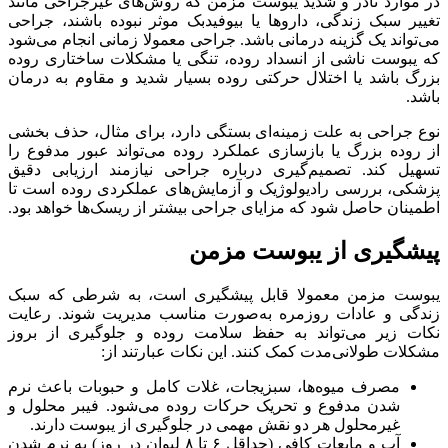
در موارد نادر و شدید یبوست مزمن که روش‌های غیرجراحی مانند
تغییر سبک زندگی، داروها یا بیوفیدبک موثر نبوده باشند، جراحی
می‌تواند یک گزینه درمانی باشد. جراحی معمولا زمانی انجام می‌شود
که یبوست ناشی از انسداد روده، تنگی یا مشکلات ساختاری روده
بزرگ باشد یا اختلال حرکتی روده بسیار شدید و مقاوم به درمان
باشد.
نوع جراحی به علت زمینه‌ای بستگی دارد، برای مثال، حذف بخشی
از روده بزرگ یا بازسازی عملکرد روده می‌تواند عبور مدفوع را
تسهیل کند. تصمیم‌گیری درباره جراحی نیازمند ارزیابی دقیق
پزشکی، بررسی رادیولوژیک و آزمایش‌های عملکردی روده است تا
اطمینان حاصل شود که مزایای جراحی بیشتر از ریسک‌ها خواهد بود.
پیشگیری از یبوست مزمن
یبوست مزمن معمولا قابل پیشگیری است، به شرطی که سبک
زندگی و عادات روزمره به‌صورت مناسب مدیریت شوند. رعایت
نکات زیر می‌تواند به حفظ سلامت روده و جلوگیری از بروز
مشکلات طولانی‌مدت کمک کنند. این نکات عبارتند از:
مصرف میوه‌ها، سبزیجات، غلات کامل و حبوبات باعث نرم
شدن مدفوع و تحریک حرکات روده می‌شود. فیبر محلول و
غیرمحلول هر دو نقش مهمی در جلوگیری از یبوست دارند.
آب و مایعات کافی (حداقل ۶ تا ۸ لیوان در روز) به نرم شدن