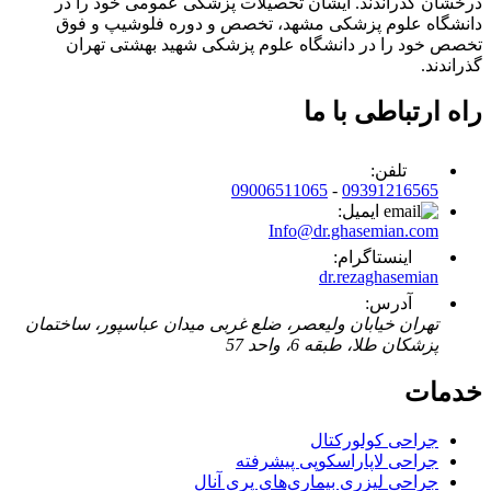
درخشان گذراندند. ایشان تحصیلات پزشکی عمومی خود را در
دانشگاه علوم پزشکی مشهد، تخصص و دوره فلوشیپ و فوق
تخصص خود را در دانشگاه علوم پزشکی شهید بهشتی تهران
گذراندند.
راه ارتباطی با ما
تلفن:
09006511065
-
09391216565
ایمیل:
Info@dr.ghasemian.com
اینستاگرام:
dr.rezaghasemian
آدرس:
تهران خیابان ولیعصر، ضلع غربی میدان عباسپور، ساختمان
پزشکان طلا، طبقه 6، واحد 57
خدمات
جراحی کولورکتال
جراحی لاپاراسکوپی پیشرفته
جراحی لیزری بیماری‌های پری آنال