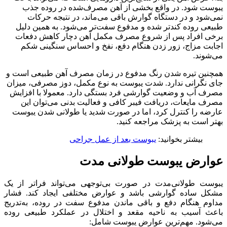
یبوست شود. در واقع بخشی از آهن مصرف‌شده در روده جذب
نمی‌شود و در دستگاه گوارش باقی می‌ماند، در نتیجه حرکات
طبیعی روده کندتر شده و مدفوع سفت‌تر می‌شود. به همین دلیل
برخی افراد پس از شروع مصرف مکمل آهن دچار کاهش دفعات
اجابت مزاج، زور زدن هنگام دفع، نفخ و احساس سنگینی شکم
می‌شوند.
همچنین تیره شدن رنگ مدفوع در زمان مصرف آهن طبیعی است و
جای نگرانی ندارد. شدت یبوست به نوع مکمل، دوز مصرفی، میزان
مصرف آب و وضعیت گوارشی فرد بستگی دارد. معمولا با افزایش
مصرف مایعات، دریافت فیبر کافی و فعالیت بدنی می‌توان این
عارضه را کنترل کرد، اما در صورت شدید یا طولانی شدن یبوست
بهتر است به پزشک مراجعه کنید.
بیشتر بخوانید:
یبوست بعد از عمل جراحی
عوارض یبوست طولانی مدت
یبوست طولانی‌مدت در صورت بی‌توجهی می‌تواند فراتر از یک
مشکل ساده گوارشی باشد و عوارض مختلفی ایجاد کند. فشار
مداوم هنگام دفع و باقی ماندن مدفوع سفت در روده، به‌تدریج
باعث آسیب به ناحیه مقعد و اختلال در عملکرد طبیعی روده
می‌شود. مهم‌ترین عوارض یبوست شامل: