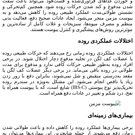
و خوردن غذاهای فرآوری‌شده و فست‌فود می‌تواند باعث سفت
شدن مدفوع و کند شدن حرکات روده شود. همچنین کم‌تحرکی و
نشستن طولانی‌مدت عملکرد طبیعی روده را کاهش می‌دهد و به
یبوست مزمن منجر می‌شود. ایجاد عادات صحیح دفع، فعالیت بدنی
منظم و مصرف میوه‌ها، سبزیجات و غلات کامل از ساده‌ترین و
موثرترین روش‌های پیشگیری و کنترل یبوست هستند.
اختلالات عملکردی روده
اختلالات عملکردی روده زمانی رخ می‌دهند که حرکات طبیعی روده
یا عضلات کف لگن در تخلیه مدفوع دچار اختلال شوند. در برخی
افراد روده به‌طور طبیعی حرکات کافی ندارد و مدفوع برای مدت
طولانی در روده باقی می‌ماند. در برخی دیگر عضلات کف لگن یا
مقعد به‌درستی منقبض و شل نمی‌شوند، بنابراین دفع با زور زدن
زیاد یا ناقص انجام می‌شود. این مشکل به‌ویژه در سندرم روده
تحریک‌پذیر نوع یبوستی (IBS-C) شایع است، که با یبوست همراه با
نفخ، درد شکم و تغییر در عادات دفع همراه است.
بیماری‌های زمینه‌ای
برخی بیماری‌ها عملکرد روده را کاهش داده و باعث طولانی شدن
زمان دفع می‌شوند. از جمله شایع‌ترین این بیماری‌ها می‌توان به