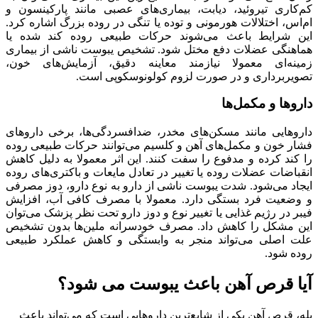
کم‌کاری تیروئید، دیابت، بیماری‌های عصبی مانند پارکینسون و
ام‌اس، اختلالات هورمونی و توده یا تنگی در روده بزرگ اشاره کرد.
این شرایط باعث می‌شوند حرکات طبیعی روده کند شده یا
هماهنگی عضلات دفع مختل شود. تشخیص یبوست ناشی از بیماری
زمینه‌ای معمولا نیازمند معاینه دقیق، آزمایش‌های خون،
تصویربرداری و در صورت لزوم کولونوسکوپی است.
داروها و مکمل‌ها
داروهایی مانند مسکن‌های مخدر، ضدافسردگی‌ها، برخی داروهای
فشار خون و مکمل‌های آهن و کلسیم می‌توانند حرکات طبیعی روده
را کند کرده و مدفوع را سفت کنند. این اثر معمولا به دلیل کاهش
انقباضات عضلات روده یا تغییر در تعادل مایعات و باکتری‌های روده
ایجاد می‌شود. شدت یبوست ناشی از دارو به نوع دارو، دوز مصرفی
و وضعیت فرد بستگی دارد. معمولا با مصرف کافی آب، افزایش
فیبر در رژیم غذایی یا تغییر نوع و دوز دارو تحت نظر پزشک می‌توان
این مشکل را کاهش داد. مصرف خودسرانه ملین‌ها بدون تشخیص
علت اصلی می‌تواند منجر به وابستگی و کاهش عملکرد طبیعی
روده شود.
آیا قرص آهن باعث یبوست می شود؟
بله، قرص آهن یکی از شایع‌ترین داروهایی است که می‌تواند باعث