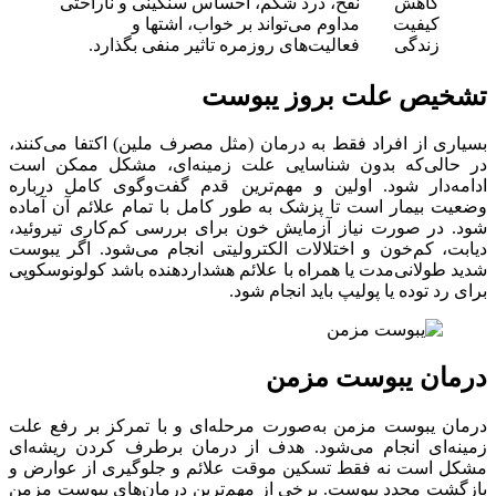
کاهش
نفخ، درد شکم، احساس سنگینی و ناراحتی
کیفیت
مداوم می‌تواند بر خواب، اشتها و
زندگی
فعالیت‌های روزمره تاثیر منفی بگذارد.
تشخیص علت بروز یبوست
بسیاری از افراد فقط به درمان (مثل مصرف ملین) اکتفا می‌کنند،
در حالی‌که بدون شناسایی علت زمینه‌ای، مشکل ممکن است
ادامه‌دار شود. اولین و مهم‌ترین قدم گفت‌وگوی کامل درباره
وضعیت بیمار است تا پزشک به طور کامل با تمام علائم آن آماده
شود. در صورت نیاز آزمایش خون برای بررسی کم‌کاری تیروئید،
دیابت، کم‌خون و اختلالات الکترولیتی انجام می‌شود. اگر یبوست
شدید طولانی‌مدت یا همراه با علائم هشداردهنده باشد کولونوسکوپی
برای رد توده یا پولیپ باید انجام شود.
درمان یبوست مزمن
درمان یبوست مزمن به‌صورت مرحله‌ای و با تمرکز بر رفع علت
زمینه‌ای انجام می‌شود. هدف از درمان برطرف کردن ریشه‌ای
مشکل است نه فقط تسکین موقت علائم و جلوگیری از عوارض و
بازگشت مجدد یبوست. برخی از مهم‌ترین درمان‌های یبوست مزمن