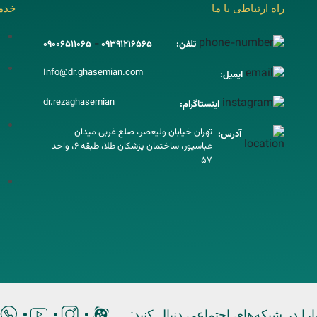
راه ارتباطی با ما
خدم
-
09006511065
09391216565
تلفن:
Info@dr.ghasemian.com
ایمیل:
dr.rezaghasemian
اینستاگرام:
تهران خیابان ولیعصر، ضلع غربی میدان
آدرس:
عباسپور، ساختمان پزشکان طلا، طبقه 6، واحد
57
ارا در شبکه‌های اجتماعی دنبال کنید: