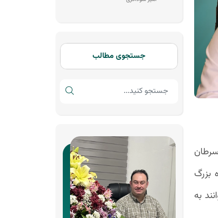
جستجوی مطالب
سرطان
 بزرگ
نند به