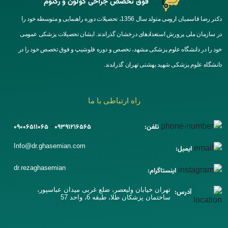
فوق تخصص جراحی کولون و رکتوم
دکتر رضا قاسمیان ارومی متولد سال 1356، تحصیلات دوره راهنمایی و متوسطه خود را
در سازمان ملی پرورش استعدادهای درخشان گذراندند. ایشان تحصیلات پزشکی عمومی
خود را در دانشگاه علوم پزشکی مشهد، تخصص و دوره فلوشیپ و فوق تخصص خود را در
دانشگاه علوم پزشکی شهید بهشتی تهران گذراندند.
راه ارتباطی با ما
-
تلفن:
09391216565
09006511065
Info@dr.ghasemian.com
ایمیل:
dr.rezaghasemian
اینستاگرام:
تهران خیابان ولیعصر، ضلع غربی میدان عباسپور،
آدرس:
ساختمان پزشکان طلا، طبقه 6، واحد 57