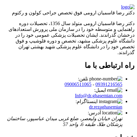
دکتر رضا قاسمیان ارومی
فوق تخصص جراحی کولون و رکتوم
دکتر رضا قاسمیان ارومی متولد سال 1356، تحصیلات دوره
راهنمایی و متوسطه خود را در سازمان ملی پرورش استعدادهای
درخشان گذراندند. ایشان تحصیلات پزشکی عمومی خود را در
دانشگاه علوم پزشکی مشهد، تخصص و دوره فلوشیپ و فوق
تخصص خود را در دانشگاه علوم پزشکی شهید بهشتی تهران
گذراندند.
راه ارتباطی با ما
تلفن:
09006511065
-
09391216565
ایمیل:
Info@dr.ghasemian.com
اینستاگرام:
dr.rezaghasemian
آدرس:
تهران خیابان ولیعصر، ضلع غربی میدان عباسپور، ساختمان
پزشکان طلا، طبقه 6، واحد 57